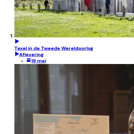
Texel in de Tweede Wereldoorlog
Aflevering
19 mei