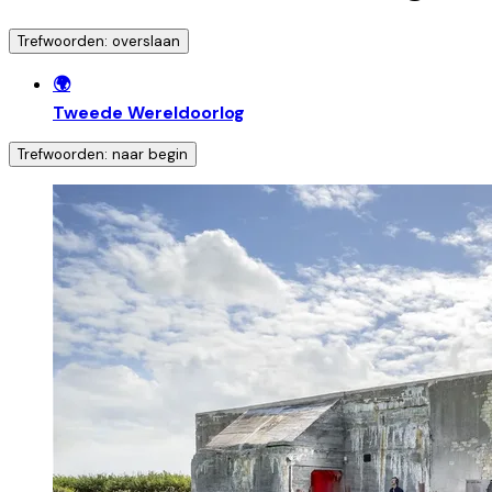
Trefwoorden: overslaan
🌍
Tweede Wereldoorlog
Trefwoorden: naar begin