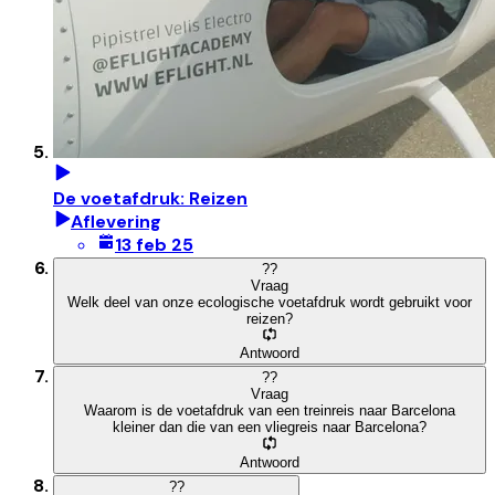
De voetafdruk: Reizen
Aflevering
13 feb 25
?
?
Vraag
Welk deel van onze ecologische voetafdruk wordt gebruikt voor
reizen?
Antwoord
?
?
Vraag
Waarom is de voetafdruk van een treinreis naar Barcelona
kleiner dan die van een vliegreis naar Barcelona?
Antwoord
?
?