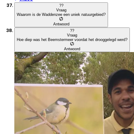
?
?
Vraag
Waarom is de Waddenzee een uniek natuurgebied?
Antwoord
?
?
Vraag
Hoe diep was het Beemstermeer voordat het drooggelegd werd?
Antwoord