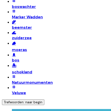
boswachter
Marker Wadden
🌾
beemster
🌊
zuiderzee
🪵
moeras
🌲
bos
🏝️
schokland
Natuurmonumenten
Veluwe
Trefwoorden: naar begin