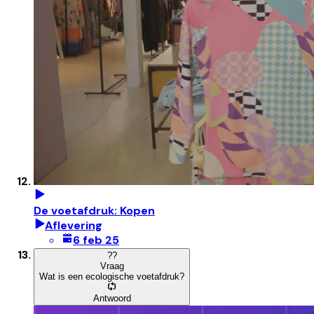
De voetafdruk: Kopen
Aflevering
6 feb 25
?
?
Vraag
Wat is een ecologische voetafdruk?
Antwoord