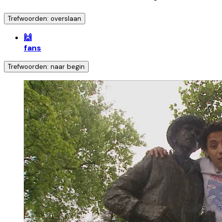
Trefwoorden: overslaan
🙌
fans
Trefwoorden: naar begin