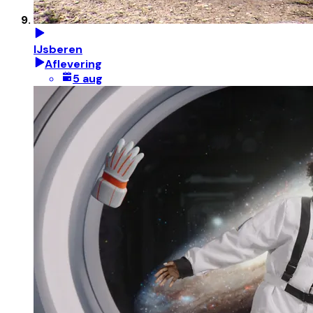
IJsberen
Aflevering
5 aug