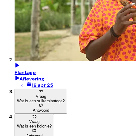
Plantage
Aflevering
16 apr 25
?
?
Vraag
Wat is een suikerplantage?
Antwoord
?
?
Vraag
Wat is een kolonie?
Antwoord