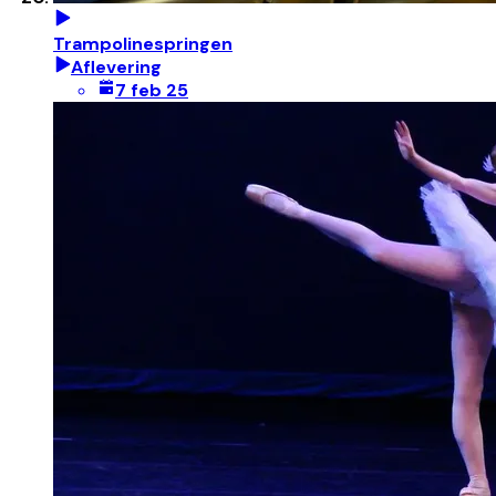
Trampolinespringen
Aflevering
7 feb 25