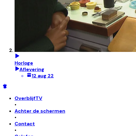
Horloge
Aflevering
12 aug 22
OverblijfTV
•
Achter de schermen
•
Contact
•