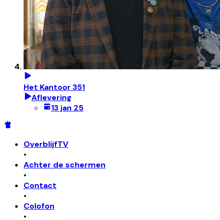
Het Kantoor 351
Aflevering
13 jan 25
OverblijfTV
•
Achter de schermen
•
Contact
•
Colofon
•