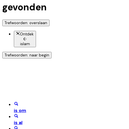
gevonden
Trefwoorden: overslaan
Ontdek
☪️
islam
Trefwoorden: naar begin
Ontdek nog meer!
Klik op het trefwoord voor meer onderwerpen
is om
is al