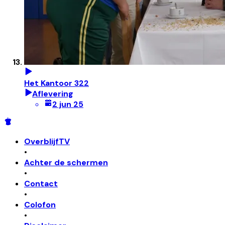
Het Kantoor 322
Aflevering
2 jun 25
OverblijfTV
•
Achter de schermen
•
Contact
•
Colofon
•