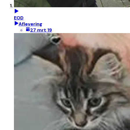
EOD
Aflevering
27 mrt 19