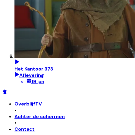
Het Kantoor 373
Aflevering
19 jan
OverblijfTV
•
Achter de schermen
•
Contact