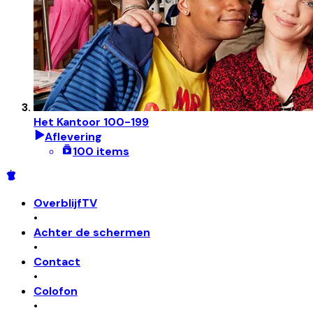
Het Kantoor 100-199
Aflevering
100 items
OverblijfTV
•
Achter de schermen
•
Contact
•
Colofon
•