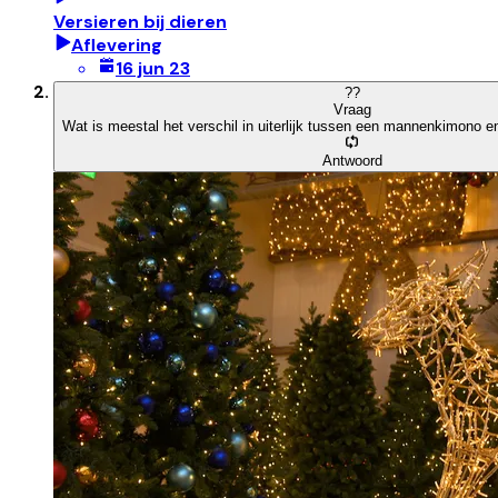
Versieren bij dieren
Aflevering
16 jun 23
?
?
Vraag
Wat is meestal het verschil in uiterlijk tussen een mannenkimono
Antwoord