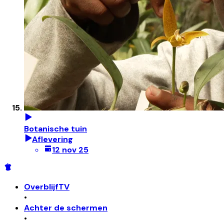
Botanische tuin
Aflevering
12 nov 25
OverblijfTV
•
Achter de schermen
•