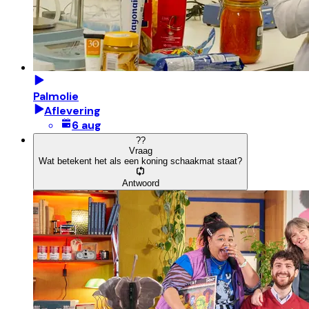
Palmolie
Aflevering
6 aug
?
?
Vraag
Wat betekent het als een koning schaakmat staat?
Antwoord