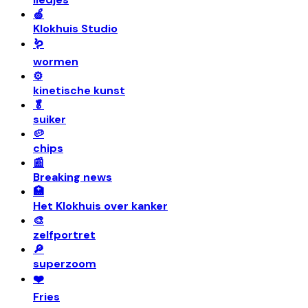
🍏
Klokhuis Studio
🪱
wormen
⚙️
kinetische kunst
🥬
suiker
🥔
chips
📰
Breaking news
🏥
Het Klokhuis over kanker
🎨
zelfportret
🔎
superzoom
❤️
Fries