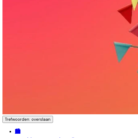
Trefwoorden: overslaan
🏙️