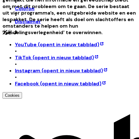
•
om met dit probleem om te gaan. De serie bestaat
Colofon
uit vier programma’s, een uitgebreide website en een
•
lespakket. De serie heeft als doel om slachtoffers en
Disclaimer
omstanders te helpen om hun
'handelingsverlegenheid' te overwinnen.
YouTube
(opent in nieuw tabblad)
•
TikTok
(opent in nieuw tabblad)
•
Instagram
(opent in nieuw tabblad)
•
Facebook
(opent in nieuw tabblad)
Cookies