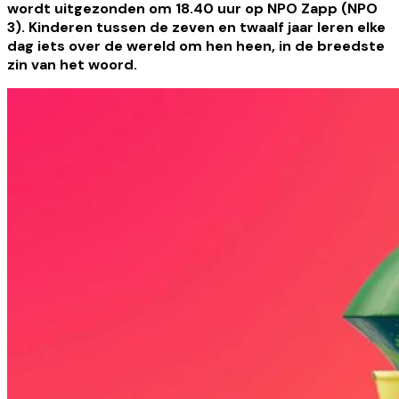
wordt uitgezonden om 18.40 uur op NPO Zapp (NPO
3). Kinderen tussen de zeven en twaalf jaar leren elke
dag iets over de wereld om hen heen, in de breedste
zin van het woord.