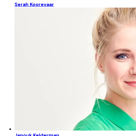
Serah Koorevaar
Janouk Kelderman