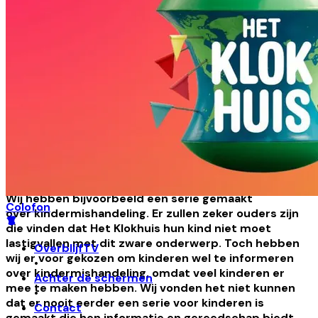
vader drukte het heel treffend uit: "Ik kijk liever met
mijn kind naar een aflevering over hoe lollies gemaakt
worden".
Het Klokhuis maakt natuurlijk óók graag afleveringen
over lollies. Maar wij lopen niet met een bocht om de
moeilijke onderwerpen heen. Wij denken bij die
onderwerpen wel heel goed na over hoe we het
verhaal vertellen. Wij zijn voorzichtig, maar ook
realistisch. We vertellen het verhaal op een manier
die past bij de vragen die kinderen stellen, en die
past bij hun ontwikkelingsniveau.
Wij hebben bijvoorbeeld een serie gemaakt
Colofon
over kindermishandeling. Er zullen zeker ouders zijn
die vinden dat Het Klokhuis hun kind niet moet
lastigvallen met dit zware onderwerp. Toch hebben
OverblijfTV
wij er voor gekozen om kinderen wel te informeren
•
over kindermishandeling, omdat veel kinderen er
Achter de schermen
mee te maken hebben. Wij vonden het niet kunnen
•
dat er nooit eerder een serie voor kinderen is
Contact
gemaakt die hen informatie en gereedschap biedt