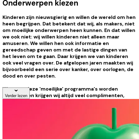
Onderwerpen kiezen
Kinderen zijn nieuwsgierig en willen de wereld om hen
heen begrijpen. Dat betekent dat wij, als makers, niet
om moeilijke onderwerpen heen kunnen. En dat willen
we ook niet: wij willen kinderen niet alleen maar
amuseren. We willen hen ook informatie en
gereedschap geven om met de lastige dingen van
het leven om te gaan. Daar krijgen we van kinderen
ook veel vragen over. De afgelopen jaren maakten wij
bijvoorbeeld een serie over kanker, over oorlogen, de
dood en over pesten.
Wanneer deze 'moeilijke' programma's worden
uitgezonden krijgen wij altijd veel complimenten,
Verder lezen
maar we krijgen ook kritiek. Er zijn ouders die vinden
dat Het Klokhuis hun kinderen niet moet lastig vallen
met die zware onderwerpen. Die ouders vinden dat
zij hun kinderen moeten beschermen en zetten de
televisie snel uit als er een aflevering langs komt die
bijvoorbeeld gaat over cremeren of over kanker. Een