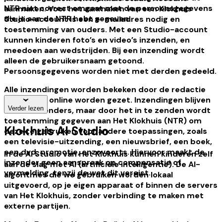
NTR niet correct omgaat met de persoonsgegevens
aanmaken. Voor het aanmaken van een Klokhuis
die je aan de NTR hebt gegeven.
Studio-account is een e-mailadres nodig en
toestemming van ouders. Met een Studio-account
kunnen kinderen foto’s en video’s inzenden, en
meedoen aan wedstrijden. Bij een inzending wordt
alleen de gebruikersnaam getoond.
Persoonsgegevens worden niet met derden gedeeld.
Alle inzendingen worden bekeken door de redactie
voordat ze online worden gezet. Inzendingen blijven
Verder lezen
van de inzenders, maar door het in te zenden wordt
toestemming gegeven aan Het Klokhuis (NTR) om
Klokhuis AI Studio
deze te gebruiken voor andere toepassingen, zoals
een televisie-uitzending, een nieuwsbrief, een boek,
een dvd, promotie, enzovoorts. Hiervoor maakt de
In de AI Studio van Het Klokhuis kunnen kinderen zelf
inzender geen aanspraak op compensatie of
aan de slag met AI (artificiële intelligentie). De AI-
vermelding, tenzij de wet dit vereist.
algoritmes die we gebruiken worden lokaal
uitgevoerd, op je eigen apparaat of binnen de servers
van Het Klokhuis, zonder verbinding te maken met
externe partijen.