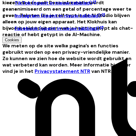
kiezen via een poll. Deze informatie wordt
TikTok
(opent in nieuw tabblad)
geanonimiseerd om een getal of percentage weer te
•
geven. Teksten die je zelf typt in de AI Studio blijven
Instagram
(opent in nieuw tabblad)
alleen op jouw eigen apparaat. Het Klokhuis kan
•
bijvoorbeeld nooit zien wat je hebt ingetypt als chat-
Facebook
(opent in nieuw tabblad)
reactie of hebt getypt in de AI-Machine.
Cookies
We meten op de site welke pagina’s en functies
gebruikt worden op een privacy-vriendelijke manier.
Zo kunnen we zien hoe de website wordt gebruikt en
wat verbeterd kan worden. Meer informatie hierover
vind je in het
Privacystatement NTR
van NTR.