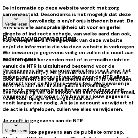
De informatie op deze website wordt met zorg
samengesteld. Desondanks is het mogelijk dat deze
informatie onvolledig is en/of onjuistheden bevat. De
Verder lezen
NTR sluit alle aansprakelijkheid uit voor enigerlei
directe of indirecte schade, van welke aard dan ook,
Privacyvoorwaarden
voortvloeiende uit het gebruik van deze website
en/of de informatie die via deze website is verkregen.
We bewaren je gegevens veilig en zullen die nooit aan
anderen geven.
De informatie verzonden met of in e-mailberichten
vanuit de NTR is uitsluitend bestemd voor de
De gegevens die je via onze websites invult voor het
geadresseerde(n). Elk gebruik van deze informatie
maken van een account worden door de NTR alleen
door anderen dan de geadresseerde(n) is verboden.
gebruikt voor de Klokhuis-websites. We bewaren je
De NTR staat niet in voor juiste en volledige
account-gegevens beveiligd en zullen deze nooit
overbrenging van de inhoud van een verzonden email,
weggeven of verkopen. We bewaren jouw gegevens
noch voor tijdige ontvangst daarvan.
nooit langer dan nodig. Als je je account verwijdert of
de actie is afgelopen, zullen we alles verwijderen.
Je geeft je gegevens aan de NTR.
Verder lezen
Je geeft deze gegevens aan de publieke omroep,