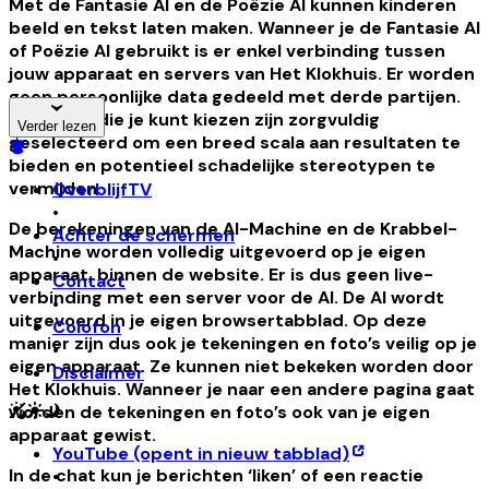
Met de Fantasie AI en de Poëzie AI kunnen kinderen
beeld en tekst laten maken. Wanneer je de Fantasie AI
of Poëzie AI gebruikt is er enkel verbinding tussen
jouw apparaat en servers van Het Klokhuis. Er worden
geen persoonlijke data gedeeld met derde partijen.
De opties die je kunt kiezen zijn zorgvuldig
Verder lezen
geselecteerd om een breed scala aan resultaten te
bieden en potentieel schadelijke stereotypen te
vermijden.
OverblijfTV
•
De berekeningen van de AI-Machine en de Krabbel-
Achter de schermen
Machine worden volledig uitgevoerd op je eigen
•
apparaat, binnen de website. Er is dus geen live-
Contact
verbinding met een server voor de AI. De AI wordt
•
uitgevoerd in je eigen browsertabblad. Op deze
Colofon
manier zijn dus ook je tekeningen en foto’s veilig op je
•
eigen apparaat. Ze kunnen niet bekeken worden door
Disclaimer
Het Klokhuis. Wanneer je naar een andere pagina gaat
worden de tekeningen en foto’s ook van je eigen
apparaat gewist.
YouTube
(opent in nieuw tabblad)
In de chat kun je berichten ‘liken’ of een reactie
•