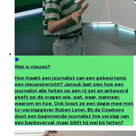
Wat is nieuws?
Hoe maakt een journalist van een gebeurtenis
een nieuwsbericht? Janouk laat zien hoe een
journalist alle feiten op een rij zet en antwoord
geeft op de vragen wie, wat, waar, wanneer,
waarom en hoe. Ook loopt ze een dagje mee met
tv-verslaggever Ruben Leter. Bij de Cowboys
doet een beginnende journalist live verslag van
een bankoverval, maar blijft hij wel bij feiten?