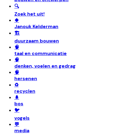
🔍
Zoek het uit!
🍀
Janouk Kelderman
🏗️
duurzaam bouwen
🧠
taal en communicatie
🧠
denken, voelen en gedrag
🧠
hersenen
♻️
recyclen
🌲
bos
🐦
vogels
💬
media