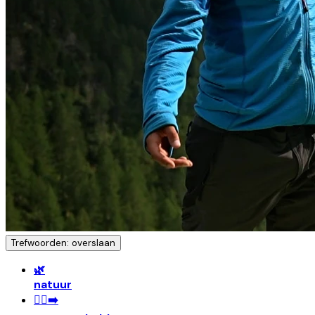
Trefwoorden: overslaan
🌿
natuur
🏃‍♀️‍➡️