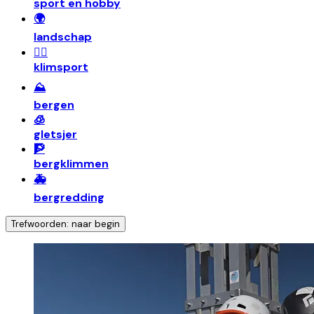
sport en hobby
🌍
landschap
🧗‍♂️
klimsport
⛰️
bergen
🧊
gletsjer
🧗
bergklimmen
🚑
bergredding
Trefwoorden: naar begin