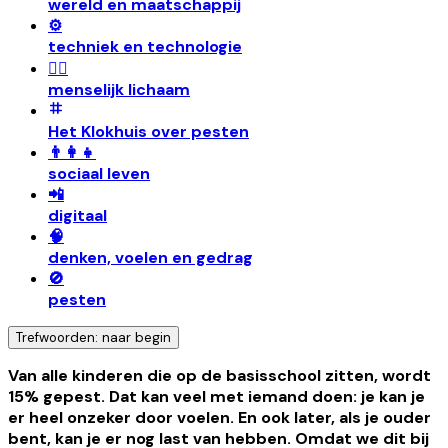
wereld en maatschappij
⚙️
techniek en technologie
🧍‍♀️
menselijk lichaam
Het Klokhuis over pesten
👨‍👩‍👧
sociaal leven
📲
digitaal
🧠
denken, voelen en gedrag
🚫
pesten
Trefwoorden: naar begin
Van alle kinderen die op de basisschool zitten, wordt
15% gepest. Dat kan veel met iemand doen: je kan je
er heel onzeker door voelen. En ook later, als je ouder
bent, kan je er nog last van hebben. Omdat we dit bij