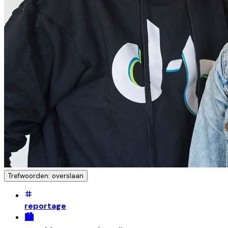
Trefwoorden: overslaan
reportage
🏙️