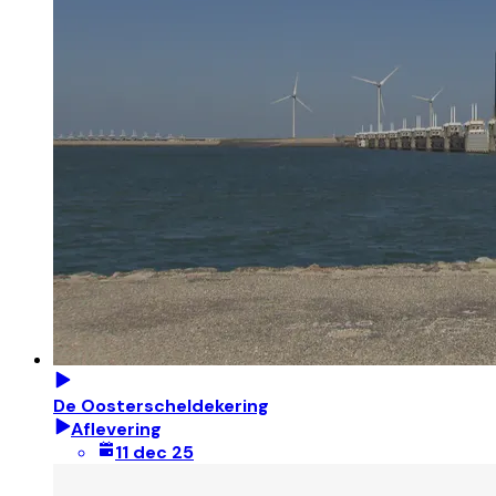
De Oosterscheldekering
Aflevering
11 dec 25