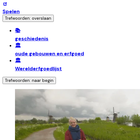
Spelen
Trefwoorden: overslaan
📚
geschiedenis
🏛️
oude gebouwen en erfgoed
🏛️
Werelderfgoedlijst
Trefwoorden: naar begin