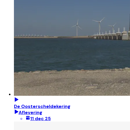
De Oosterscheldekering
Aflevering
11 dec 25