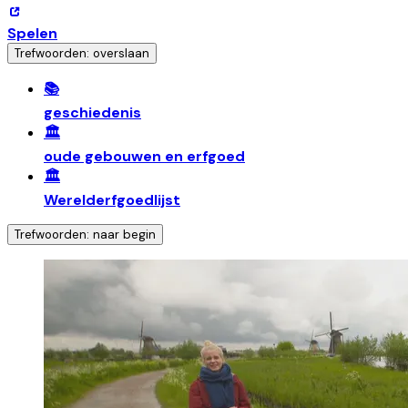
Spelen
Trefwoorden: overslaan
📚
geschiedenis
🏛️
oude gebouwen en erfgoed
🏛️
Werelderfgoedlijst
Trefwoorden: naar begin