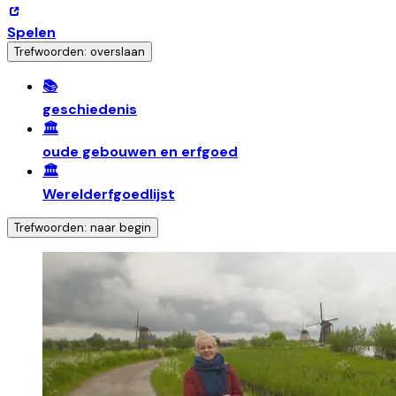
Spelen
Trefwoorden: overslaan
📚
geschiedenis
🏛️
oude gebouwen en erfgoed
🏛️
Werelderfgoedlijst
Trefwoorden: naar begin