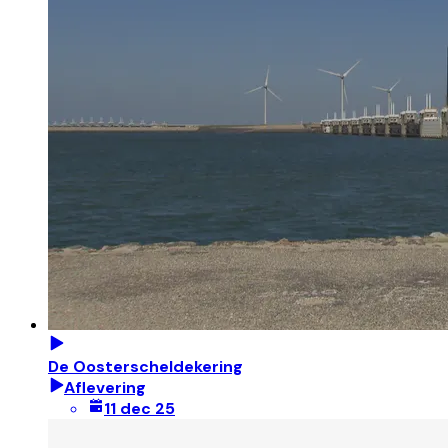
De Oosterscheldekering
Aflevering
11 dec 25