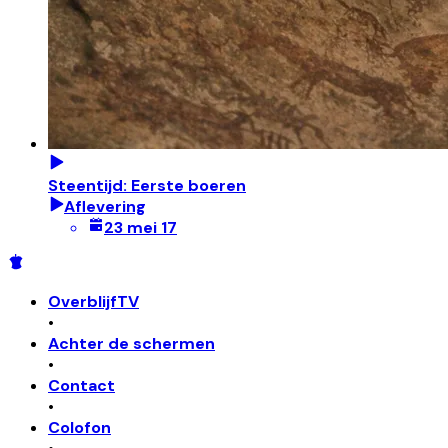
Steentijd: Eerste boeren
Aflevering
23 mei 17
OverblijfTV
•
Achter de schermen
•
Contact
•
Colofon