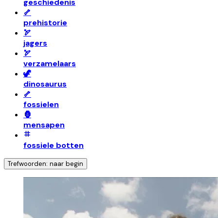
geschiedenis
🦴
prehistorie
🏹
jagers
🏹
verzamelaars
🦖
dinosaurus
🦴
fossielen
🦍
mensapen
fossiele botten
Trefwoorden: naar begin