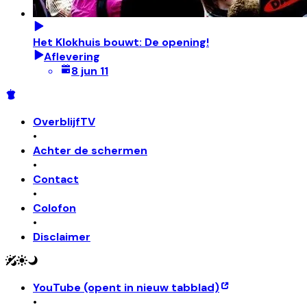
Het Klokhuis bouwt: De opening!
Aflevering
8 jun 11
OverblijfTV
•
Achter de schermen
•
Contact
•
Colofon
•
Disclaimer
YouTube
(opent in nieuw tabblad)
•