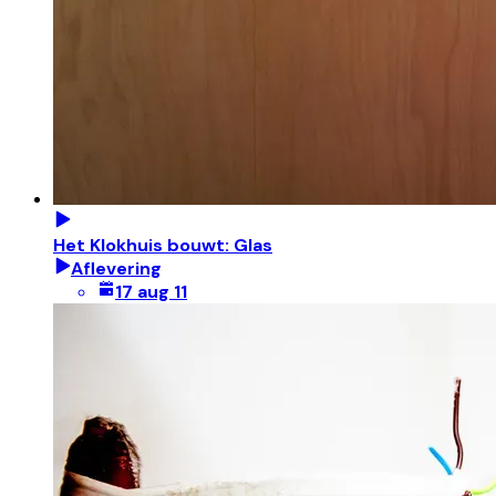
Het Klokhuis bouwt: Glas
Aflevering
17 aug 11