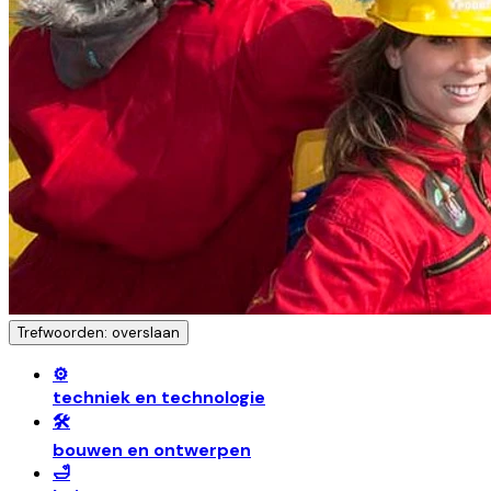
Trefwoorden: overslaan
⚙️
techniek en technologie
🛠️
bouwen en ontwerpen
🛁