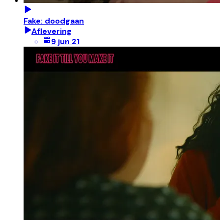
Fake: doodgaan
Aflevering
9 jun 21