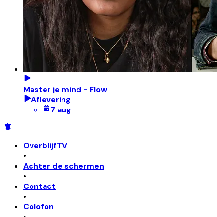
Master je mind - Flow
Aflevering
7 aug
OverblijfTV
•
Achter de schermen
•
Contact
•
Colofon
•