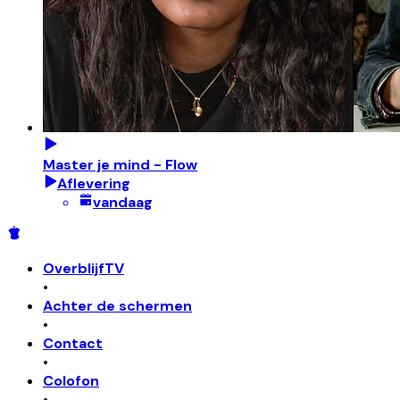
Master je mind - Flow
Aflevering
vandaag
OverblijfTV
•
Achter de schermen
•
Contact
•
Colofon
•