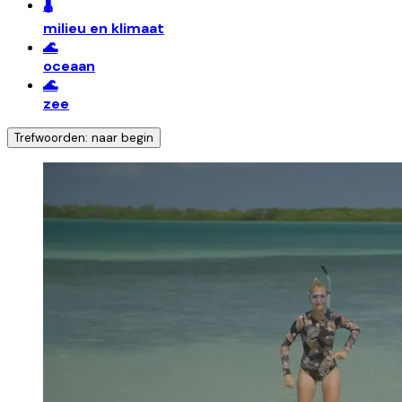
🌡️
milieu en klimaat
🌊
oceaan
🌊
zee
Trefwoorden: naar begin