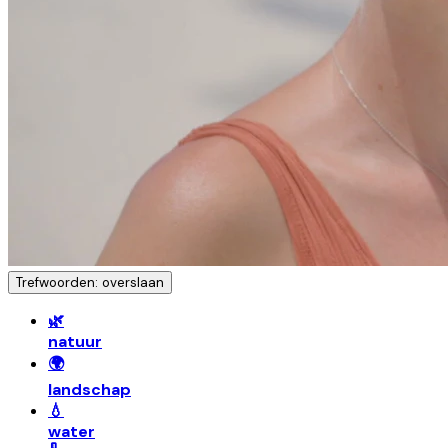
Trefwoorden: overslaan
🌿
natuur
🌍
landschap
💧
water