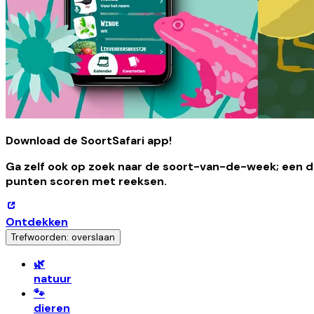
Download de SoortSafari app!
Ga zelf ook op zoek naar de soort-van-de-week; een di
punten scoren met reeksen.
Ontdekken
Trefwoorden: overslaan
🌿
natuur
🐾
dieren