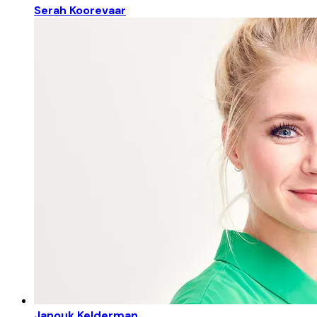
Serah Koorevaar
Janouk Kelderman