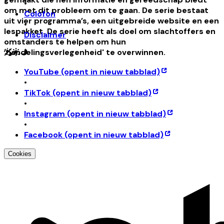
•
om met dit probleem om te gaan. De serie bestaat
Colofon
uit vier programma’s, een uitgebreide website en een
•
lespakket. De serie heeft als doel om slachtoffers en
Disclaimer
omstanders te helpen om hun
'handelingsverlegenheid' te overwinnen.
YouTube
(opent in nieuw tabblad)
•
TikTok
(opent in nieuw tabblad)
•
Instagram
(opent in nieuw tabblad)
•
Facebook
(opent in nieuw tabblad)
Cookies