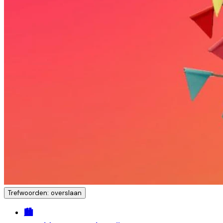
Trefwoorden: overslaan
🏙️