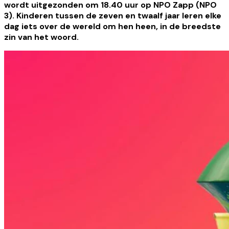
wordt uitgezonden om 18.40 uur op NPO Zapp (NPO
3). Kinderen tussen de zeven en twaalf jaar leren elke
dag iets over de wereld om hen heen, in de breedste
zin van het woord.