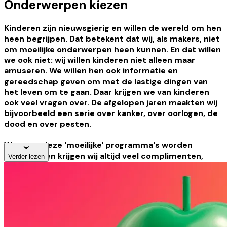
Onderwerpen kiezen
Kinderen zijn nieuwsgierig en willen de wereld om hen
heen begrijpen. Dat betekent dat wij, als makers, niet
om moeilijke onderwerpen heen kunnen. En dat willen
we ook niet: wij willen kinderen niet alleen maar
amuseren. We willen hen ook informatie en
gereedschap geven om met de lastige dingen van
het leven om te gaan. Daar krijgen we van kinderen
ook veel vragen over. De afgelopen jaren maakten wij
bijvoorbeeld een serie over kanker, over oorlogen, de
dood en over pesten.
Wanneer deze 'moeilijke' programma's worden
uitgezonden krijgen wij altijd veel complimenten,
Verder lezen
maar we krijgen ook kritiek. Er zijn ouders die vinden
dat Het Klokhuis hun kinderen niet moet lastig vallen
met die zware onderwerpen. Die ouders vinden dat
zij hun kinderen moeten beschermen en zetten de
televisie snel uit als er een aflevering langs komt die
bijvoorbeeld gaat over cremeren of over kanker. Een