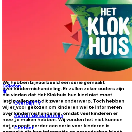
vader drukte het heel treffend uit: "Ik kijk liever met
mijn kind naar een aflevering over hoe lollies gemaakt
worden".
Het Klokhuis maakt natuurlijk óók graag afleveringen
over lollies. Maar wij lopen niet met een bocht om de
moeilijke onderwerpen heen. Wij denken bij die
onderwerpen wel heel goed na over hoe we het
verhaal vertellen. Wij zijn voorzichtig, maar ook
realistisch. We vertellen het verhaal op een manier
die past bij de vragen die kinderen stellen, en die
past bij hun ontwikkelingsniveau.
Wij hebben bijvoorbeeld een serie gemaakt
Colofon
over kindermishandeling. Er zullen zeker ouders zijn
die vinden dat Het Klokhuis hun kind niet moet
lastigvallen met dit zware onderwerp. Toch hebben
OverblijfTV
wij er voor gekozen om kinderen wel te informeren
•
over kindermishandeling, omdat veel kinderen er
Achter de schermen
mee te maken hebben. Wij vonden het niet kunnen
•
dat er nooit eerder een serie voor kinderen is
Contact
gemaakt die hen informatie en gereedschap biedt