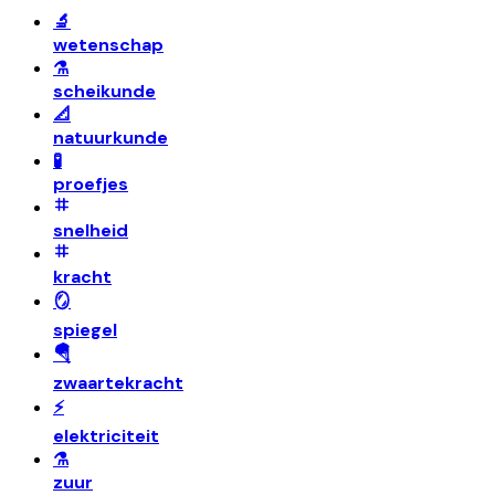
🔬
wetenschap
⚗️
scheikunde
📐
natuurkunde
🧪
proefjes
snelheid
kracht
🪞
spiegel
🪂
zwaartekracht
⚡
elektriciteit
⚗️
zuur