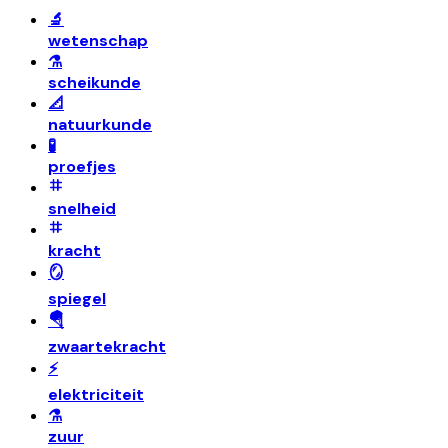
🔬
wetenschap
⚗️
scheikunde
📐
natuurkunde
🧪
proefjes
snelheid
kracht
🪞
spiegel
🪂
zwaartekracht
⚡
elektriciteit
⚗️
zuur