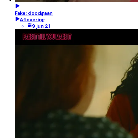
Fake: doodgaan
Aflevering
9 jun 21