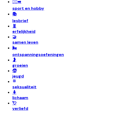
🏃‍♀️‍➡️
sport en hobby
📚
lesbrief
🧬
erfelijkheid
🤝
samen leven
🌬️
ontspanningsoefeningen
🤰
groeien
🧒
jeugd
seksualiteit
🧍
lichaam
💘
verliefd