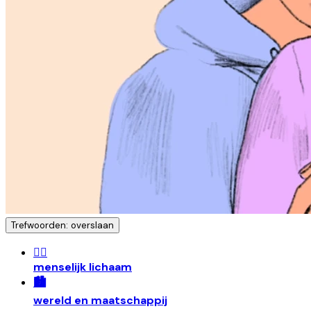
Trefwoorden: overslaan
🧍‍♀️
menselijk lichaam
🏙️
wereld en maatschappij