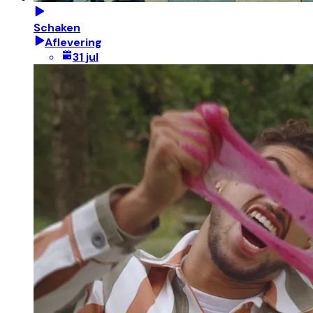
Schaken
Aflevering
31 jul