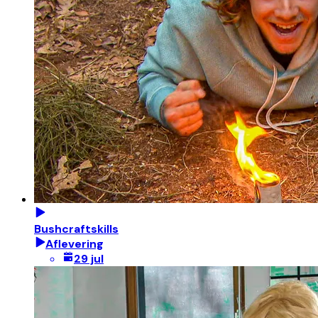
Bushcraftskills
Aflevering
29 jul