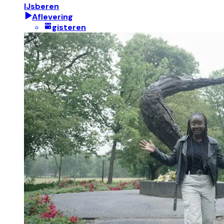
IJsberen
Aflevering
gisteren