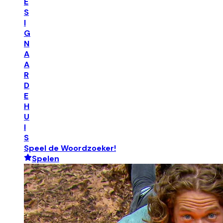
E
S
I
G
N
A
A
R
D
E
H
U
I
S
Speel de Woordzoeker!
Spelen