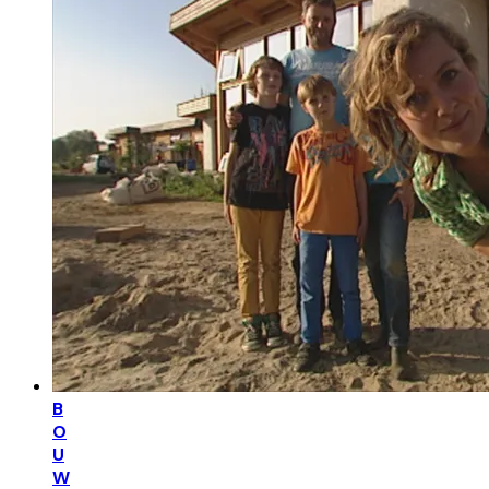
B
O
U
W