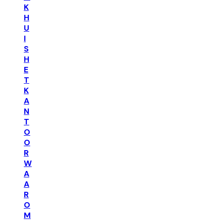
K
H
U
I
S
H
E
T
K
A
N
T
O
O
R
W
A
A
R
O
M