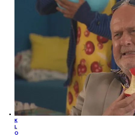
K
L
O