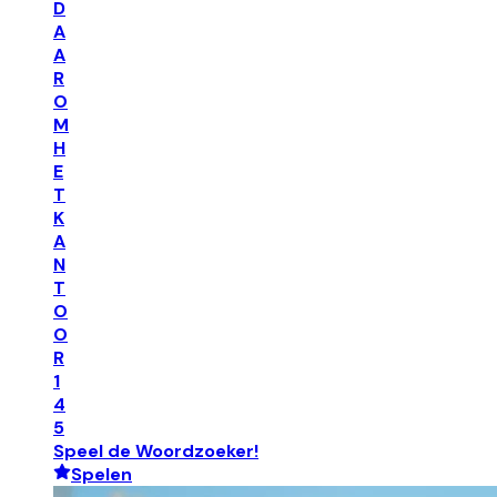
D
A
A
R
O
M
H
E
T
K
A
N
T
O
O
R
1
4
5
Speel de Woordzoeker!
Spelen