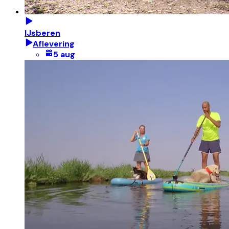
IJsberen
Aflevering
5 aug