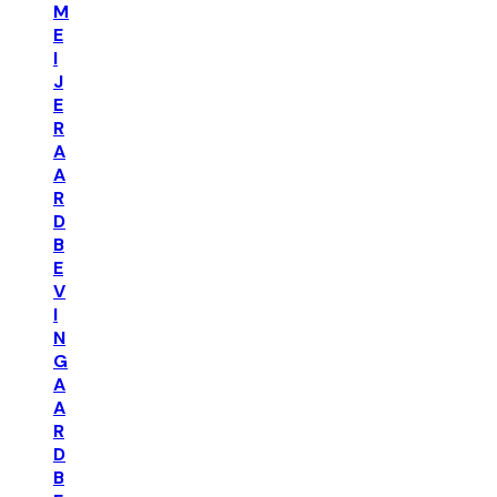
M
E
I
J
E
R
A
A
R
D
B
E
V
I
N
G
A
A
R
D
B