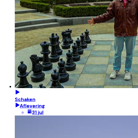
Schaken
Aflevering
31 jul