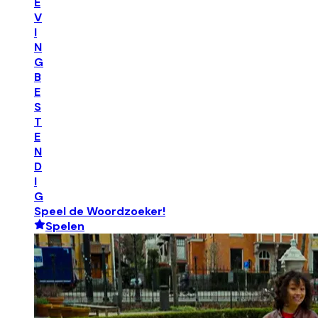
E
V
I
N
G
B
E
S
T
E
N
D
I
G
Speel de Woordzoeker!
Spelen