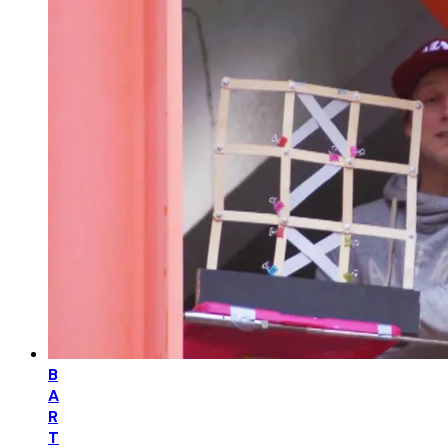
B
A
R
T