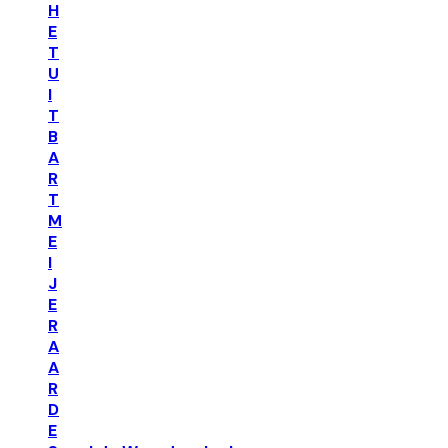
H
E
T
U
I
T
B
A
R
T
M
E
I
J
E
R
A
A
R
D
E