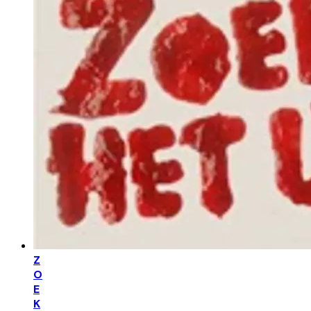
Z
O
E
K