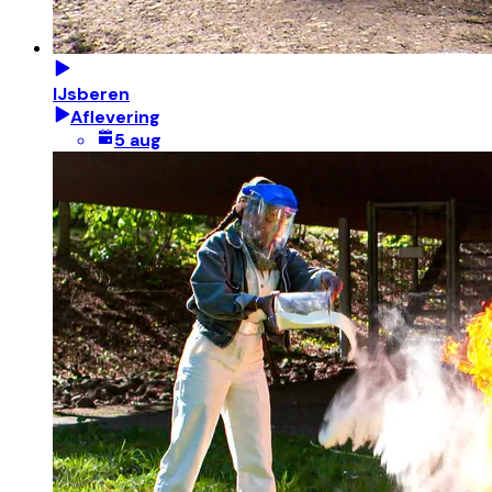
IJsberen
Aflevering
5 aug