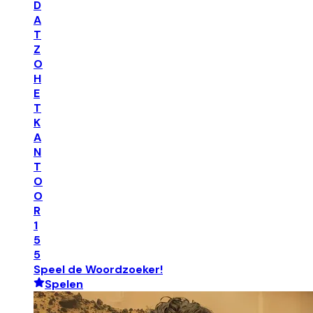
D
A
T
Z
O
H
E
T
K
A
N
T
O
O
R
1
5
5
Speel de Woordzoeker!
Spelen