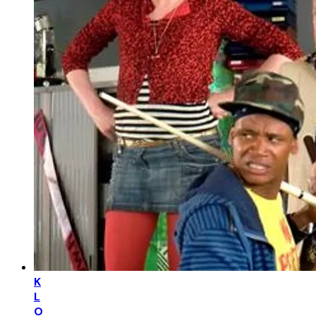
K
L
O