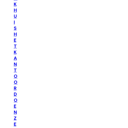
K
H
U
I
S
H
E
T
K
A
N
T
O
O
R
D
O
E
N
Z
E