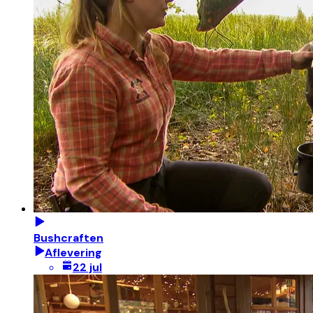
Bushcraften
Aflevering
22 jul