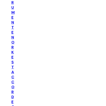
R
U
M
E
N
T
E
N
O
R
K
E
S
T
A
C
C
O
R
D
E