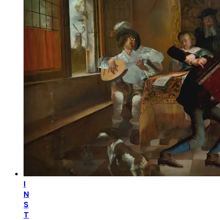
I
N
S
T