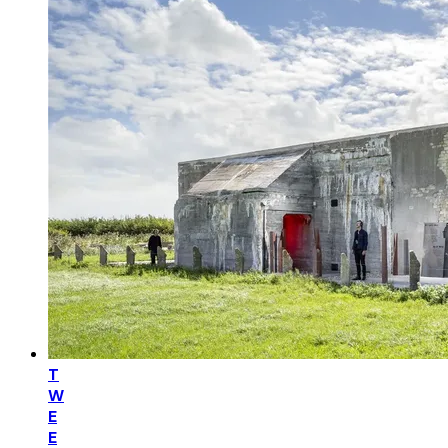
T
W
E
E