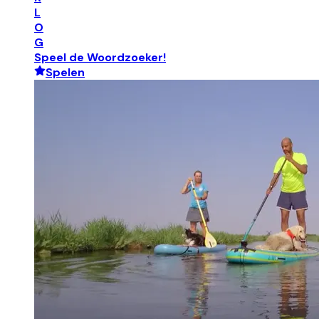
L
O
G
Speel de Woordzoeker!
Spelen