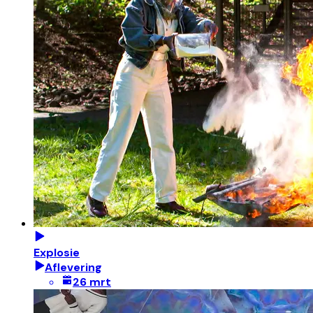
Explosie
Aflevering
26 mrt