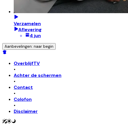
Verzamelen
Aflevering
4 jun
Aanbevelingen: naar begin
OverblijfTV
•
Achter de schermen
•
Contact
•
Colofon
•
Disclaimer