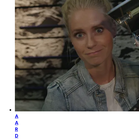
A
A
R
D