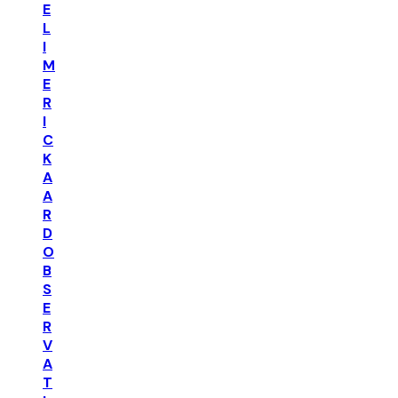
E
L
I
M
E
R
I
C
K
A
A
R
D
O
B
S
E
R
V
A
T