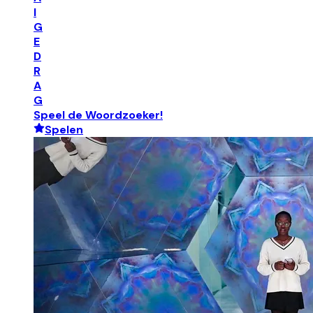
I
G
E
D
R
A
G
Speel de Woordzoeker!
Spelen