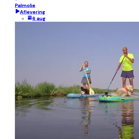
Palmolie
Aflevering
6 aug