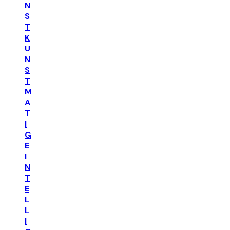
N
S
T
K
U
N
S
T
M
A
T
I
G
E
I
N
T
E
L
L
I