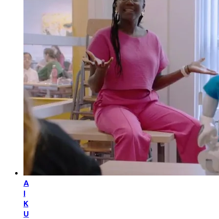
A
I
K
U