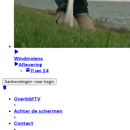
Windmolens
Aflevering
11 jan 24
Aanbevelingen: naar begin
OverblijfTV
•
Achter de schermen
•
Contact
•