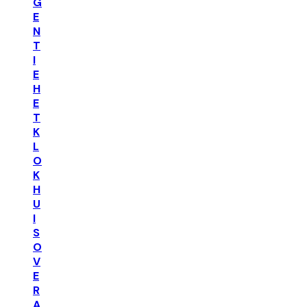
G
E
N
T
I
E
H
E
T
K
L
O
K
H
U
I
S
O
V
E
R
A