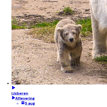
IJsberen
Aflevering
5 aug