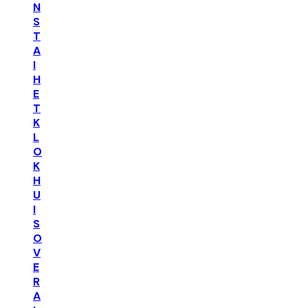
N
S
T
A
I
H
E
T
K
L
O
K
H
U
I
S
O
V
E
R
A