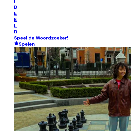
I
B
E
E
L
D
Speel de Woordzoeker!
Spelen