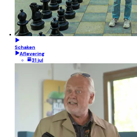
Schaken
Aflevering
31 jul