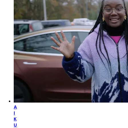
A
I
K
U